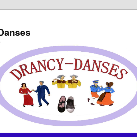
-Danses
s