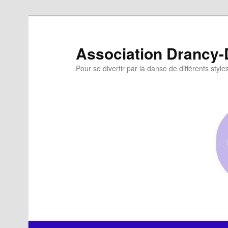
Aller
au
contenu
Association Drancy
principal
Pour se divertir par la danse de différents style
Menu